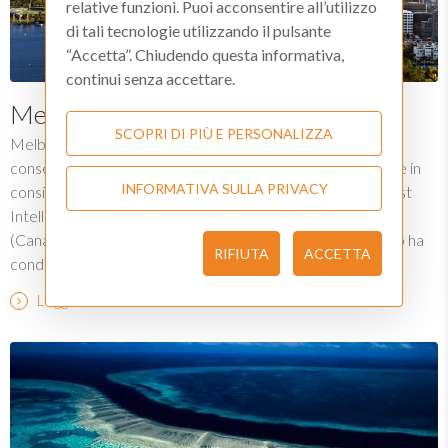
relative funzioni. Puoi acconsentire all’utilizzo
di tali tecnologie utilizzando il pulsante
“Accetta”. Chiudendo questa informativa,
continui senza accettare.
Melbourne città più vivibile al mondo
SCOPRI DI PIÙ E PERSONALIZZA
Melbourne, in Australia, si conferma per il terzo anno
consecutivo il posto più vivibile al mondo su 140 città prese in
INFORMATIVA SULLA PRIVACY
considerazione dal “Global liveability report” dell’Economist
Intelligence Unit. Seguono Vienna (Austria) e Vancouver
(Canada) che è stata la città più vivibile fino al 2011 quando ha
RIFIUTA
ACCETTA
condiviso la prima posizione proprio con Melbourne.
Leggi tutto