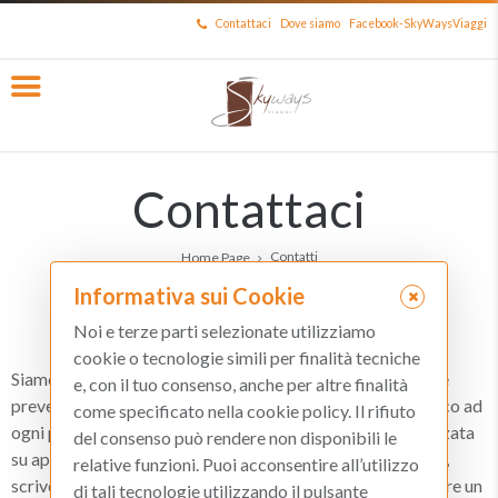
Contattaci
Dove siamo
Facebook-SkyWaysViaggi
Contattaci
Contatti
Home Page
Informativa sui Cookie
Noi e terze parti selezionate utilizziamo
cookie o tecnologie simili per finalità tecniche
Siamo un'agenzia e tour operator on line, potete richiedere
e, con il tuo consenso, anche per altre finalità
preventivi e prenotazioni direttamente dal modulo di fianco ad
come specificato nella cookie policy. Il rifiuto
ogni proposta oppure ricevere una consulenza personalizzata
del consenso può rendere non disponibili le
su appuntamento nel nostro punto di consulenza a Ferrara,
relative funzioni. Puoi acconsentire all’utilizzo
scriveteci per anticiparci le vosgtre richieste o per prendere un
di tali tecnologie utilizzando il pulsante