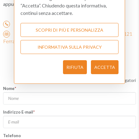
appuntamento.
“Accetta”. Chiudendo questa informativa,
continui senza accettare.
(+39) 0532209036
SCOPRI DI PIÙ E PERSONALIZZA
Punto consulenza: Corso Porta Po, 74 (1° piano) - 44121
Ferrara
INFORMATIVA SULLA PRIVACY
Richiedi informazioni
RIFIUTA
ACCETTA
*
Campi obbligatori
Nome
*
Indirizzo E-mail
*
Telefono