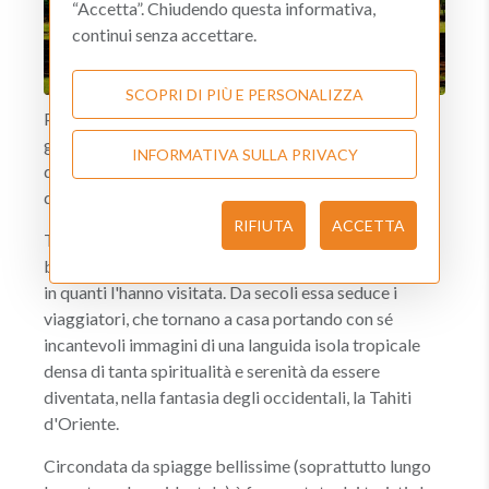
“Accetta”. Chiudendo questa informativa,
continui senza accettare.
SCOPRI DI PIÙ E PERSONALIZZA
Pur essendo un'isola così piccola Sri Lanka si è
guadagnata tanti nomi: Serendib, Ceylon, Lacrima
INFORMATIVA SULLA PRIVACY
dell'India, Isola Risplendente, Isola del Dharma, Perla
d'Oriente...
RIFIUTA
ACCETTA
Tanto assortimento è un segno della sua ricchezza,
bellezza e dell'intensità del richiamo che ha suscitato
in quanti l'hanno visitata. Da secoli essa seduce i
viaggiatori, che tornano a casa portando con sé
incantevoli immagini di una languida isola tropicale
densa di tanta spiritualità e serenità da essere
diventata, nella fantasia degli occidentali, la Tahiti
d'Oriente.
Circondata da spiagge bellissime (soprattutto lungo